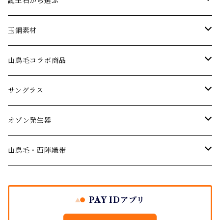
エメラルド
ネックレス
パーティーやお呼ばれに…
誕生石から選ぶ
オパール
ブレスレット･バングル
アニバーサリー 記念日ジュエリー
1月の誕生石【ガーネット】
玉鋼素材
婚約指輪 エンゲージリング
ガーネット
ピアス･イヤリング
厄年厄除けのお守りに…
２月の誕生石【アメジスト】
ネックレス
山鳥毛コラボ商品
結婚記念日のジュエリー
デマントイドガーネット
サファイア
ルース(ストーン)
３月の誕生石【アクアマリン】
サングラス
サングラス
ご結婚の祝いに
シトリン
４月の誕生石【ダイヤモンド】
オゾン発生器
山鳥毛モデルサングラス
オゾン発生器
出産祝い
ダイヤモンド
５月の誕生石【エメラルド】
山鳥毛モデルオゾン発生器
山鳥毛・西陣織帯
バースデージュエリー プレゼント
イエローダイヤモンド
タンザナイト
６月の誕生石【パール・ムーンストーン】
袱紗
PAY IDアプリ
ブルーダイヤモンド
地金シリーズ ジュエリー
７月の誕生石【ルビー】