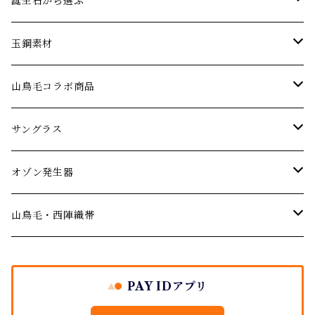
エメラルド
ネックレス
パーティーやお呼ばれに…
誕生石から選ぶ
オパール
ブレスレット･バングル
アニバーサリー 記念日ジュエリー
1月の誕生石【ガーネット】
玉鋼素材
婚約指輪 エンゲージリング
ガーネット
ピアス･イヤリング
厄年厄除けのお守りに…
２月の誕生石【アメジスト】
ネックレス
山鳥毛コラボ商品
結婚記念日のジュエリー
デマントイドガーネット
サファイア
ルース(ストーン)
３月の誕生石【アクアマリン】
サングラス
サングラス
ご結婚の祝いに
シトリン
４月の誕生石【ダイヤモンド】
オゾン発生器
山鳥毛モデルサングラス
オゾン発生器
出産祝い
ダイヤモンド
５月の誕生石【エメラルド】
山鳥毛モデルオゾン発生器
山鳥毛・西陣織帯
バースデージュエリー プレゼント
イエローダイヤモンド
タンザナイト
６月の誕生石【パール・ムーンストーン】
袱紗
PAY IDアプリ
ブルーダイヤモンド
地金シリーズ ジュエリー
７月の誕生石【ルビー】