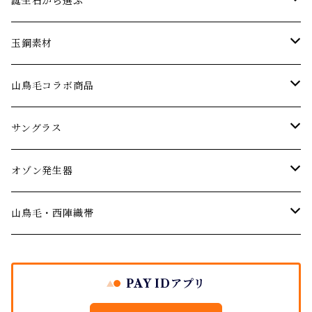
エメラルド
ネックレス
パーティーやお呼ばれに…
誕生石から選ぶ
オパール
ブレスレット･バングル
アニバーサリー 記念日ジュエリー
1月の誕生石【ガーネット】
玉鋼素材
婚約指輪 エンゲージリング
ガーネット
ピアス･イヤリング
厄年厄除けのお守りに…
２月の誕生石【アメジスト】
ネックレス
山鳥毛コラボ商品
結婚記念日のジュエリー
デマントイドガーネット
サファイア
ルース(ストーン)
３月の誕生石【アクアマリン】
サングラス
サングラス
ご結婚の祝いに
シトリン
４月の誕生石【ダイヤモンド】
オゾン発生器
山鳥毛モデルサングラス
オゾン発生器
出産祝い
ダイヤモンド
５月の誕生石【エメラルド】
山鳥毛モデルオゾン発生器
山鳥毛・西陣織帯
バースデージュエリー プレゼント
イエローダイヤモンド
タンザナイト
６月の誕生石【パール・ムーンストーン】
袱紗
PAY IDアプリ
ブルーダイヤモンド
地金シリーズ ジュエリー
７月の誕生石【ルビー】