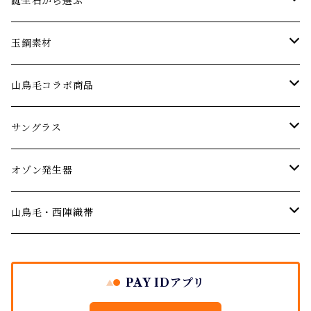
エメラルド
ネックレス
パーティーやお呼ばれに…
誕生石から選ぶ
オパール
ブレスレット･バングル
アニバーサリー 記念日ジュエリー
1月の誕生石【ガーネット】
玉鋼素材
婚約指輪 エンゲージリング
ガーネット
ピアス･イヤリング
厄年厄除けのお守りに…
２月の誕生石【アメジスト】
ネックレス
山鳥毛コラボ商品
結婚記念日のジュエリー
デマントイドガーネット
サファイア
ルース(ストーン)
３月の誕生石【アクアマリン】
サングラス
サングラス
ご結婚の祝いに
シトリン
４月の誕生石【ダイヤモンド】
オゾン発生器
山鳥毛モデルサングラス
オゾン発生器
出産祝い
ダイヤモンド
５月の誕生石【エメラルド】
山鳥毛モデルオゾン発生器
山鳥毛・西陣織帯
バースデージュエリー プレゼント
イエローダイヤモンド
タンザナイト
６月の誕生石【パール・ムーンストーン】
袱紗
PAY IDアプリ
ブルーダイヤモンド
地金シリーズ ジュエリー
７月の誕生石【ルビー】