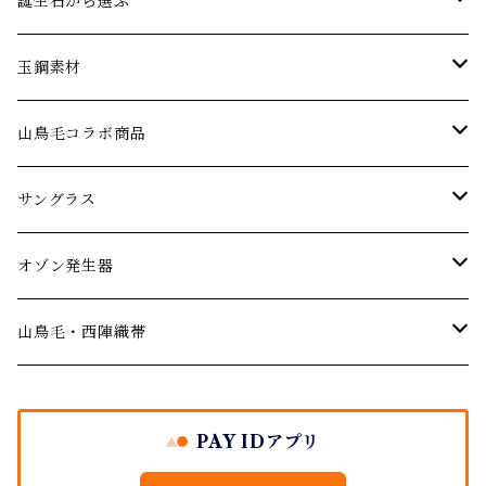
エメラルド
ネックレス
パーティーやお呼ばれに…
誕生石から選ぶ
オパール
ブレスレット･バングル
アニバーサリー 記念日ジュエリー
1月の誕生石【ガーネット】
玉鋼素材
婚約指輪 エンゲージリング
ガーネット
ピアス･イヤリング
厄年厄除けのお守りに…
２月の誕生石【アメジスト】
ネックレス
山鳥毛コラボ商品
結婚記念日のジュエリー
デマントイドガーネット
サファイア
ルース(ストーン)
３月の誕生石【アクアマリン】
サングラス
サングラス
ご結婚の祝いに
シトリン
４月の誕生石【ダイヤモンド】
オゾン発生器
山鳥毛モデルサングラス
オゾン発生器
出産祝い
ダイヤモンド
５月の誕生石【エメラルド】
山鳥毛モデルオゾン発生器
山鳥毛・西陣織帯
バースデージュエリー プレゼント
イエローダイヤモンド
タンザナイト
６月の誕生石【パール・ムーンストーン】
袱紗
PAY IDアプリ
ブルーダイヤモンド
地金シリーズ ジュエリー
７月の誕生石【ルビー】