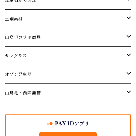
エメラルド
ネックレス
パーティーやお呼ばれに…
誕生石から選ぶ
オパール
ブレスレット･バングル
アニバーサリー 記念日ジュエリー
1月の誕生石【ガーネット】
玉鋼素材
婚約指輪 エンゲージリング
ガーネット
ピアス･イヤリング
厄年厄除けのお守りに…
２月の誕生石【アメジスト】
ネックレス
山鳥毛コラボ商品
結婚記念日のジュエリー
デマントイドガーネット
サファイア
ルース(ストーン)
３月の誕生石【アクアマリン】
サングラス
サングラス
ご結婚の祝いに
シトリン
４月の誕生石【ダイヤモンド】
オゾン発生器
山鳥毛モデルサングラス
オゾン発生器
出産祝い
ダイヤモンド
５月の誕生石【エメラルド】
山鳥毛モデルオゾン発生器
山鳥毛・西陣織帯
バースデージュエリー プレゼント
イエローダイヤモンド
タンザナイト
６月の誕生石【パール・ムーンストーン】
袱紗
PAY IDアプリ
ブルーダイヤモンド
地金シリーズ ジュエリー
７月の誕生石【ルビー】