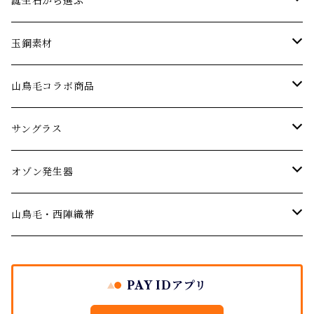
エメラルド
ネックレス
パーティーやお呼ばれに…
誕生石から選ぶ
オパール
ブレスレット･バングル
アニバーサリー 記念日ジュエリー
1月の誕生石【ガーネット】
玉鋼素材
婚約指輪 エンゲージリング
ガーネット
ピアス･イヤリング
厄年厄除けのお守りに…
２月の誕生石【アメジスト】
ネックレス
山鳥毛コラボ商品
結婚記念日のジュエリー
デマントイドガーネット
サファイア
ルース(ストーン)
３月の誕生石【アクアマリン】
サングラス
サングラス
ご結婚の祝いに
シトリン
４月の誕生石【ダイヤモンド】
オゾン発生器
山鳥毛モデルサングラス
オゾン発生器
出産祝い
ダイヤモンド
５月の誕生石【エメラルド】
山鳥毛モデルオゾン発生器
山鳥毛・西陣織帯
バースデージュエリー プレゼント
イエローダイヤモンド
タンザナイト
６月の誕生石【パール・ムーンストーン】
袱紗
PAY IDアプリ
ブルーダイヤモンド
地金シリーズ ジュエリー
７月の誕生石【ルビー】