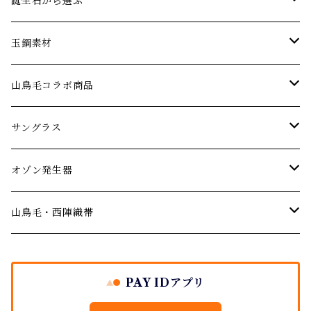
エメラルド
ネックレス
パーティーやお呼ばれに…
誕生石から選ぶ
オパール
ブレスレット･バングル
アニバーサリー 記念日ジュエリー
1月の誕生石【ガーネット】
玉鋼素材
婚約指輪 エンゲージリング
ガーネット
ピアス･イヤリング
厄年厄除けのお守りに…
２月の誕生石【アメジスト】
ネックレス
山鳥毛コラボ商品
結婚記念日のジュエリー
デマントイドガーネット
サファイア
ルース(ストーン)
３月の誕生石【アクアマリン】
サングラス
サングラス
ご結婚の祝いに
シトリン
４月の誕生石【ダイヤモンド】
オゾン発生器
山鳥毛モデルサングラス
オゾン発生器
出産祝い
ダイヤモンド
５月の誕生石【エメラルド】
山鳥毛モデルオゾン発生器
山鳥毛・西陣織帯
バースデージュエリー プレゼント
イエローダイヤモンド
タンザナイト
６月の誕生石【パール・ムーンストーン】
袱紗
PAY IDアプリ
ブルーダイヤモンド
地金シリーズ ジュエリー
７月の誕生石【ルビー】