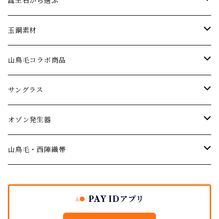
エメラルド
ネックレス
パーティーやお呼ばれに…
誕生石から選ぶ
オパール
ブレスレット･バングル
アニバーサリー 記念日ジュエリー
1月の誕生石【ガーネット】
玉鋼素材
婚約指輪 エンゲージリング
ガーネット
ピアス･イヤリング
厄年厄除けのお守りに…
２月の誕生石【アメジスト】
ネックレス
山鳥毛コラボ商品
結婚記念日のジュエリー
デマントイドガーネット
サファイア
ルース(ストーン)
３月の誕生石【アクアマリン】
サングラス
サングラス
ご結婚の祝いに
シトリン
４月の誕生石【ダイヤモンド】
オゾン発生器
山鳥毛モデルサングラス
オゾン発生器
出産祝い
ダイヤモンド
５月の誕生石【エメラルド】
山鳥毛モデルオゾン発生器
山鳥毛・西陣織帯
バースデージュエリー プレゼント
イエローダイヤモンド
タンザナイト
６月の誕生石【パール・ムーンストーン】
袱紗
PAY IDアプリ
ブルーダイヤモンド
地金シリーズ ジュエリー
７月の誕生石【ルビー】