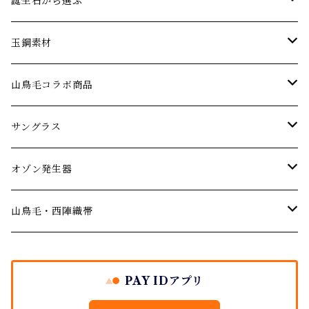
エメラルド
ネックレス
パーティーやお呼ばれに…
誕生石から選ぶ
オパール
ブレスレット･バングル
アニバーサリー 記念日ジュエリー
1月の誕生石【ガーネット】
玉鋼素材
婚約指輪 エンゲージリング
ガーネット
ピアス･イヤリング
厄年厄除けのお守りに…
２月の誕生石【アメジスト】
ネックレス
山鳥毛コラボ商品
結婚記念日のジュエリー
デマントイドガーネット
サファイア
ルース(ストーン)
３月の誕生石【アクアマリン】
サングラス
サングラス
ご結婚の祝いに
シトリン
４月の誕生石【ダイヤモンド】
オゾン発生器
山鳥毛モデルサングラス
オゾン発生器
出産祝い
ダイヤモンド
５月の誕生石【エメラルド】
山鳥毛モデルオゾン発生器
山鳥毛・西陣織帯
バースデージュエリー プレゼント
イエローダイヤモンド
タンザナイト
６月の誕生石【パール・ムーンストーン】
袱紗
PAY IDアプリ
ブルーダイヤモンド
地金シリーズ ジュエリー
７月の誕生石【ルビー】